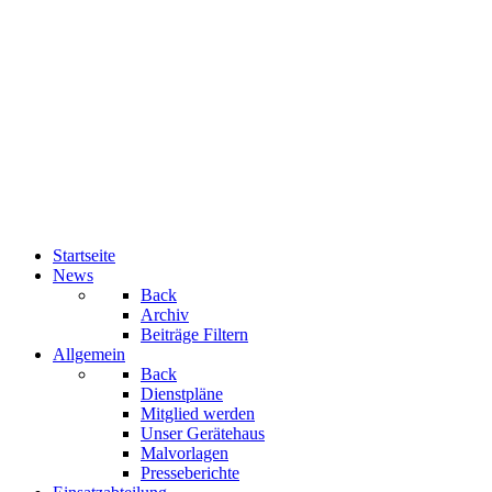
Freiwillige Feuerwehr Esbeck
Mitglied werden
Notruf: 112
Startseite
News
Back
Archiv
Beiträge Filtern
Allgemein
Back
Dienstpläne
Mitglied werden
Unser Gerätehaus
Malvorlagen
Presseberichte